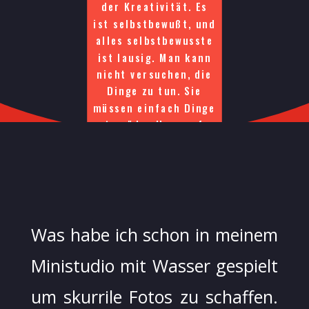
der Kreativität. Es
ist selbstbewußt, und
alles selbstbewusste
ist lausig. Man kann
nicht versuchen, die
Dinge zu tun. Sie
müssen einfach Dinge
tun."das Herz auf
eine Ebene zum
Einklang zu bringen.
Ray Douglas Bradbury
Was habe ich schon in meinem
Ministudio mit Wasser gespielt
um skurrile Fotos zu schaffen.