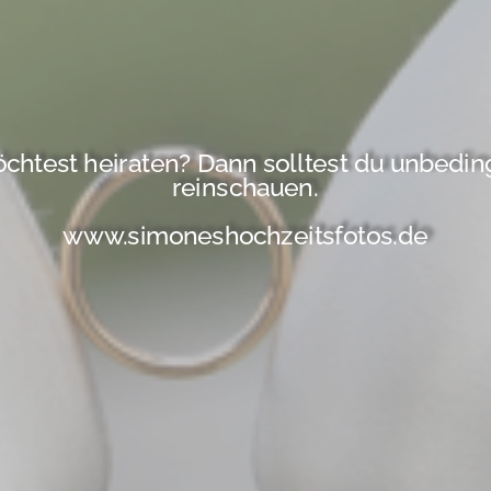
chtest heiraten? Dann solltest du unbeding
reinschauen.
www.simoneshochzeitsfotos.de